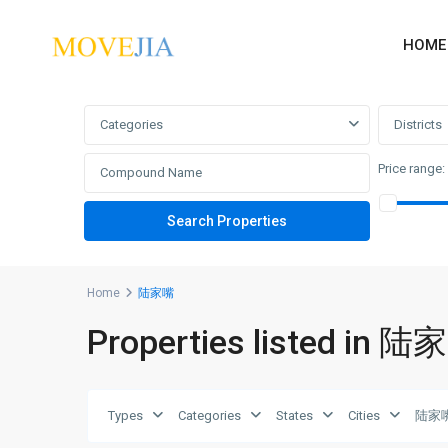
HOME
Advanced Search
Categories
Districts
Price range:
Home
陆家嘴
Properties listed in 
Types
Categories
States
Cities
陆家