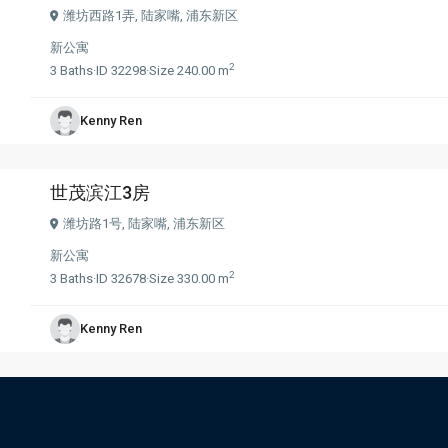
潍坊西路1弄,
陆家嘴
,
浦东新区
新公寓
2
3
Baths
·
ID
32298
·
Size
240.00 m
Kenny Ren
世茂滨江3房
潍坊路1号,
陆家嘴
,
浦东新区
新公寓
2
3
Baths
·
ID
32678
·
Size
330.00 m
Kenny Ren