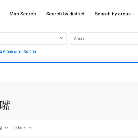
Map Search
Search by district
Search by areas
Areas
¥ 5.000 to ¥ 150.000
陆家嘴
嘴
Default