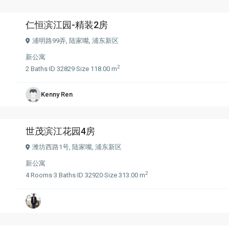
仁恒滨江园-精装2房
浦明路99弄,
陆家嘴
,
浦东新区
新公寓
2
2
Baths
·
ID
32829
·
Size
118.00 m
Kenny Ren
世茂滨江花园4房
潍坊西路1号,
陆家嘴
,
浦东新区
新公寓
2
4
Rooms
·
3
Baths
·
ID
32920
·
Size
313.00 m