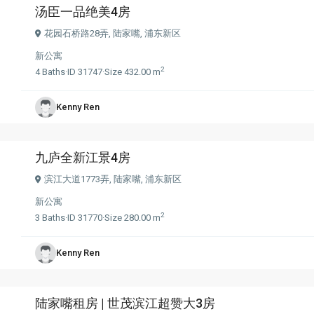
汤臣一品绝美4房
花园石桥路28弄,
陆家嘴
,
浦东新区
新公寓
2
4
Baths
·
ID
31747
·
Size
432.00 m
Kenny Ren
九庐全新江景4房
滨江大道1773弄,
陆家嘴
,
浦东新区
新公寓
2
3
Baths
·
ID
31770
·
Size
280.00 m
Kenny Ren
陆家嘴租房 | 世茂滨江超赞大3房